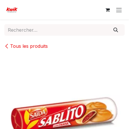
Se rendre au contenu
Tous les produits