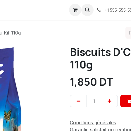
ices
À propos
Contactez-nous
Confidentialité
+1 555-555-5
u Kif 110g
Biscuits D'C
110g
1,850
DT
Conditions générales
Garantie satisfait ou rembo