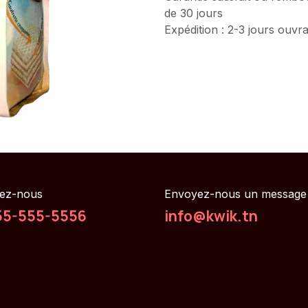
de 30 jours
Expédition : 2-3 jours ouvr
ez-nous
Envoyez-nous un message
55-555-5556
info@kwik.tn