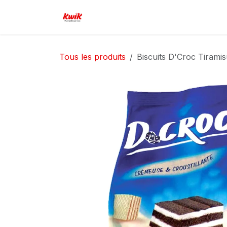
Se rendre au contenu
Page d'accueil
Boutique
Serv
Tous les produits
Biscuits D'Croc Tiramis