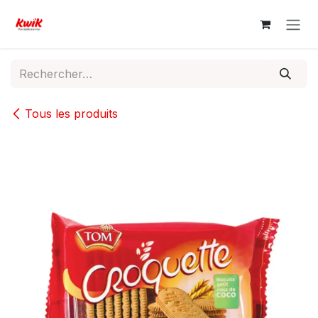
Se rendre au contenu
Tous les produits