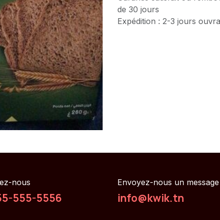
de 30 jours
Expédition : 2-3 jours ouvr
ez-nous
Envoyez-nous un message
55-555-5556
info@kwik.tn