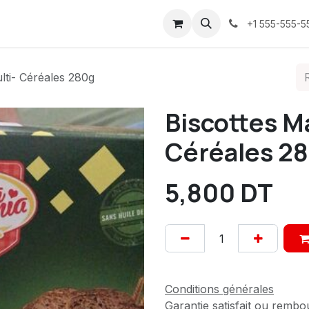
ices
À propos
Contactez-nous
Confidentialité
+1 555-555-5
ti- Céréales 280g
Biscottes M
Céréales 2
5,800
DT
Conditions générales
Garantie satisfait ou rembo