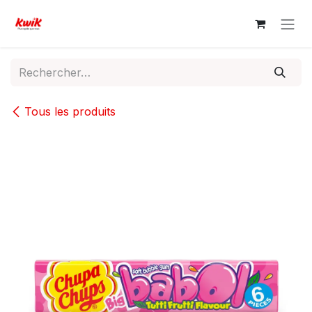
Se rendre au contenu
Tous les produits