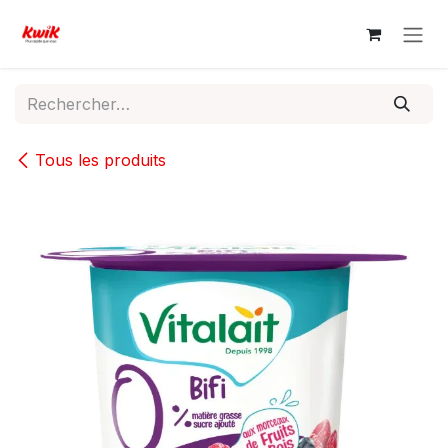
Se rendre au contenu
Tous les produits