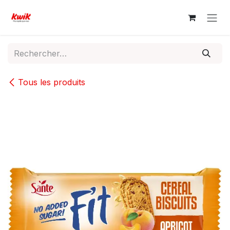
Se rendre au contenu
Tous les produits