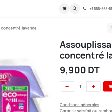
ices
À propos
Contactez-nous
Confidentialité
+1 555-555-5
e concentré lavande
Assouplissa
concentré l
9,900
DT
Conditions générales
Garantie satisfait ou rembo