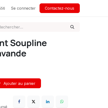
Se connecter
Contactez-nous
556
nt Soupline
avande
Ajouter au panier
ursé