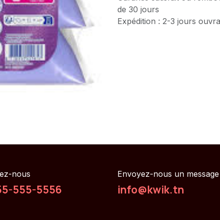
de 30 jours
Expédition : 2-3 jours ouvr
ez-nous
Envoyez-nous un message
55-555-5556
info@kwik.tn