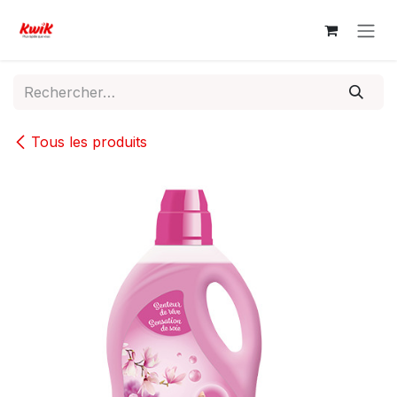
Se rendre au contenu
Tous les produits