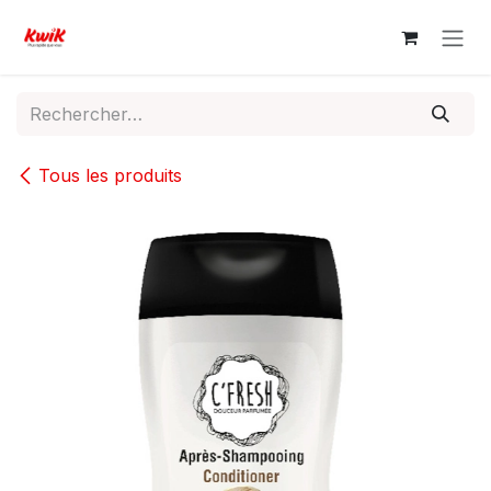
Se rendre au contenu
Tous les produits